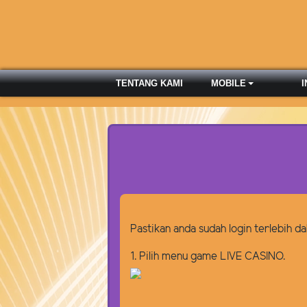
TENTANG KAMI
MOBILE
I
Pastikan anda sudah login terlebih d
1. Pilih menu game LIVE CASINO.