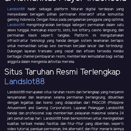
Landslot88
hadir sebagai platform hiburan digital terdepan yang
menyediakan beragam pilihan permainan interaktif untuk komunitas
gaming Indonesia. Dengan fokus pada pengalaman pengguna yang optimal,
Landslot88
mengintegrasikan berbagai kategori permainan dalam satu
akses tunggal, mencakup esports, slots, live lottery, casino langsung, dan
permainan klasik seperti tangkas. Platform ini mengutamakan
infrastruktur teknologi yang handal dengan sistem keamanan berlapis
untuk memastikan setiap sesi bermain berjalan lancar dan terlindungi.
Dukungan layanan transaksi yang cepat dan efisien tersedia melalui
berbagai channel pembayaran resmi, memberikan kemudahan bagi setiap
anggota dalam mengelola aktivitas mereka.
Situs Taruhan Resmi Terlengkap
Landslot88
Landslot88 merupakan situs taruhan resmi dan terlengkap yang menjamin
kenyamanan dan keamanan selama permainan berlangsung, dibuktikan
dengan legalitas dan lisensi yang didapatkan dari PAGCOR (Philippine
Amusement and Gaming Corporation). Layanan Pelanggan Landslot88
handal dan profesional siap memberikan pelayanan maksimal selama 24
jam penuh setiap hari. Landslot88 telah berkomitmen untuk meningkatkan
kualitas terbaik melalui fasilitas dan fitur-fitur yang diberikan, seperti
video tutorial, panduan permainan, link alternatif, dan fitur menarik lainnya