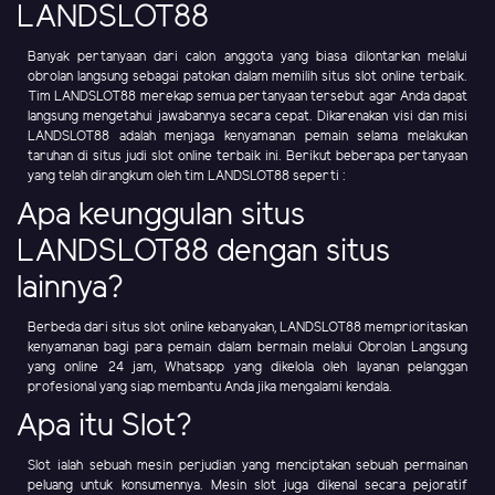
LANDSLOT88
Banyak pertanyaan dari calon anggota yang biasa dilontarkan melalui
obrolan langsung sebagai patokan dalam memilih situs slot online terbaik.
Tim LANDSLOT88 merekap semua pertanyaan tersebut agar Anda dapat
langsung mengetahui jawabannya secara cepat. Dikarenakan visi dan misi
LANDSLOT88 adalah menjaga kenyamanan pemain selama melakukan
taruhan di situs judi slot online terbaik ini. Berikut beberapa pertanyaan
yang telah dirangkum oleh tim LANDSLOT88 seperti :
Apa keunggulan situs
LANDSLOT88 dengan situs
lainnya?
Berbeda dari situs slot online kebanyakan, LANDSLOT88 memprioritaskan
kenyamanan bagi para pemain dalam bermain melalui Obrolan Langsung
yang online 24 jam, Whatsapp yang dikelola oleh layanan pelanggan
profesional yang siap membantu Anda jika mengalami kendala.
Apa itu Slot?
Slot ialah sebuah mesin perjudian yang menciptakan sebuah permainan
peluang untuk konsumennya. Mesin slot juga dikenal secara pejoratif