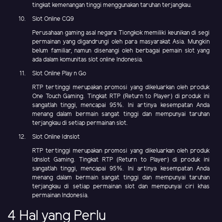
tingkat kemenangan tinggi menggunakan taruhan terjangkau.
Slot Online CQ9
Perusahaan gaming asal negara Tiongkok memiliki keunikan di segi
permainan yang digandrungi oleh para masyarakat Asia. Mungkin
belum familiar, namun disenangi oleh berbagai pemain slot yang
ada dalam komunitas slot online Indonesia.
Slot Online Play n Go
RTP tertinggi merupakan promosi yang dikeluarkan oleh produk
One Touch Gaming. Tingkat RTP (Return to Player) di produk ini
sangatlah tinggi, mencapai 95%. Ini artinya kesempatan Anda
menang dalam bermain sangat tinggi dan mempunyai taruhan
terjangkau di setiap permainan slot.
Slot Online Idnslot
RTP tertinggi merupakan promosi yang dikeluarkan oleh produk
Idnslot Gaming. Tingkat RTP (Return to Player) di produk ini
sangatlah tinggi, mencapai 95%. Ini artinya kesempatan Anda
menang dalam bermain sangat tinggi dan mempunyai taruhan
terjangkau di setiap permainan slot dan mempunyai ciri khas
permainan Indonesia.
4 Hal yang Perlu