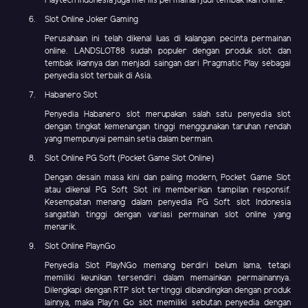
Playtech Indonesia juga merilis permainan judi tembak ikan online.
Slot Online Joker Gaming
Perusahaan ini telah dikenal luas di kalangan pecinta permainan
online. LANDSLOT88 sudah populer dengan produk slot dan
tembak ikannya dan menjadi saingan dari Pragmatic Play sebagai
penyedia slot terbaik di Asia.
Habanero Slot
Penyedia Habanero slot merupakan salah satu penyedia slot
dengan tingkat kemenangan tinggi menggunakan taruhan rendah
yang mempunyai pemain setia dalam bermain.
Slot Online PG Soft (Pocket Game Slot Online)
Dengan desain masa kini dan paling modern, Pocket Game Slot
atau dikenal PG Soft Slot ini memberikan tampilan responsif.
Kesempatan menang dalam penyedia PG Soft slot Indonesia
sangatlah tinggi dengan variasi permainan slot online yang
menarik.
Slot Online PlaynGo
Penyedia Slot PlayNGo memang berdiri belum lama, tetapi
memiliki keunikan tersendiri dalam memainkan permainannya.
Dilengkapi dengan RTP slot tertinggi dibandingkan dengan produk
lainnya, maka Play'n Go slot memiliki sebutan penyedia dengan