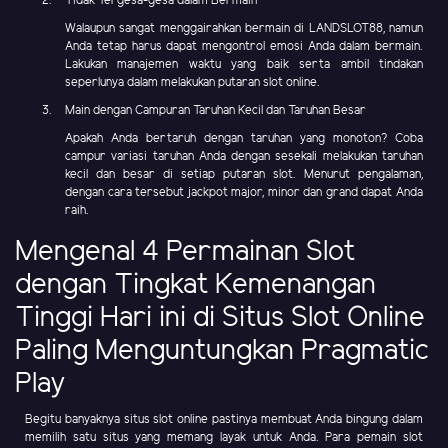
Tidak Tergesa-gesa dalam Bermain
Walaupun sangat menggairahkan bermain di LANDSLOT88, namun
Anda tetap harus dapat mengontrol emosi Anda dalam bermain.
Lakukan manajemen waktu yang baik serta ambil tindakan
seperlunya dalam melakukan putaran slot online.
Main dengan Campuran Taruhan Kecil dan Taruhan Besar
Apakah Anda bertaruh dengan taruhan yang monoton? Coba
campur variasi taruhan Anda dengan sesekali melakukan taruhan
kecil dan besar di setiap putaran slot. Menurut pengalaman,
dengan cara tersebut jackpot major, minor dan grand dapat Anda
raih.
Mengenal 4 Permainan Slot
dengan Tingkat Kemenangan
Tinggi Hari ini di Situs Slot Online
Paling Menguntungkan Pragmatic
Play
Begitu banyaknya situs slot online pastinya membuat Anda bingung dalam
memilih satu situs yang memang layak untuk Anda. Para pemain slot