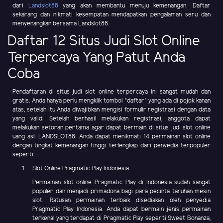
dari
Landslot88
yang akan membantu menuju kemenangan. Daftar
sekarang dan nikmati kesempatan mendapatkan pengalaman seru dan
menyenangkan bersama Landslot88.
Daftar 12 Situs Judi Slot Online
Terpercaya Yang Patut Anda
Coba
Pendaftaran di situs judi slot online terpercaya ini sangat mudah dan
gratis. Anda hanya perlu mengklik tombol "daftar" yang ada di pojok kanan
atas, setelah itu Anda diwajibkan mengisi formulir registrasi dengan data
yang valid. Setelah berhasil melakukan registrasi, anggota dapat
melakukan setoran pertama agar dapat bermain di situs judi slot online
uang asli LANDSLOT88. Anda dapat menikmati 14 permainan slot online
dengan tingkat kemenangan tinggi terlengkap dari penyedia terpopuler
seperti :
Slot Online Pragmatic Play Indonesia
Permainan slot online Pragmatic Play di Indonesia sudah sangat
populer dan menjadi primadona bagi para pecinta taruhan mesin
slot. Ratusan permainan terbaik disediakan oleh penyedia
Pragmatic Play Indonesia. Anda dapat bermain jenis permainan
terkenal yang terdapat di Pragmatic Play seperti Sweet Bonanza,