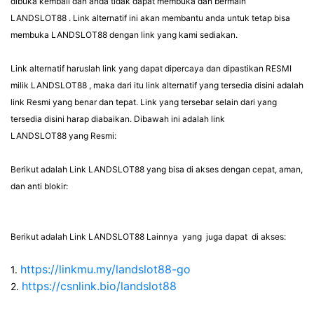
dibuka kembali dan anda tidak dapat membuka dan bermain
LANDSLOT88 . Link alternatif ini akan membantu anda untuk tetap bisa
membuka LANDSLOT88 dengan link yang kami sediakan.
Link alternatif haruslah link yang dapat dipercaya dan dipastikan RESMI
milik LANDSLOT88 , maka dari itu link alternatif yang tersedia disini adalah
link Resmi yang benar dan tepat. Link yang tersebar selain dari yang
tersedia disini harap diabaikan. Dibawah ini adalah link
LANDSLOT88 yang Resmi:
Berikut adalah Link LANDSLOT88 yang bisa di akses dengan cepat, aman,
dan anti blokir:
Berikut adalah Link LANDSLOT88 Lainnya yang juga dapat di akses:
https://linkmu.my/landslot88-go
1.
https://csnlink.bio/landslot88
2.